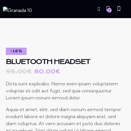
0
-16%
BLUETOOTH HEADSET
95.00
€
80.00
€
Dicta sunt explicabo. Nemo enim ipsam voluptatem
voluptas sit odit aut fugit, sed quia consequuntur.
Lorem ipsum nonum eirmod dolor.
Aquia sit amet, elitr, sed diam nonum eirmod tempor
invidunt labore et dolore magna aliquyam.erat, sed
diam voluptua. At vero accusam et justo duo dolores
et ea rebum. Stet clitain vidunt ut labore eirmod