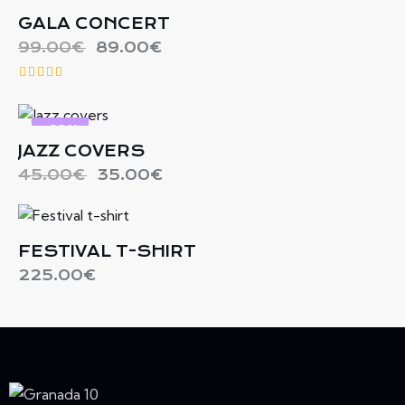
-10%
GALA CONCERT
99.00
€
89.00
€
Valorad
o con
4.00
-22%
de 5
JAZZ COVERS
45.00
€
35.00
€
FESTIVAL T-SHIRT
225.00
€