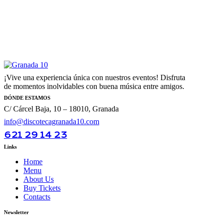
¡Vive una experiencia única con nuestros eventos! Disfruta
de momentos inolvidables con buena música entre amigos.
DÓNDE ESTAMOS
C/ Cárcel Baja, 10 – 18010, Granada
info@discotecagranada10.com
621 29 14 23
Links
Home
Menu
About Us
Buy Tickets
Contacts
Newsletter